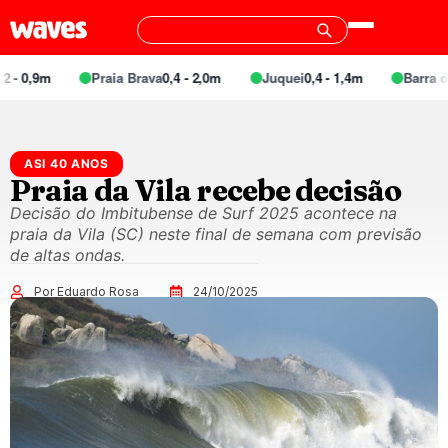
 0,9m
Praia Brava
0,4 - 2,0m
Juquei
0,4 - 1,4m
Barra do U
ASI 40 ANOS
Praia da Vila recebe decisão
Decisão do Imbitubense de Surf 2025 acontece na
praia da Vila (SC) neste final de semana com previsão
de altas ondas.
Por Eduardo Rosa
24/10/2025