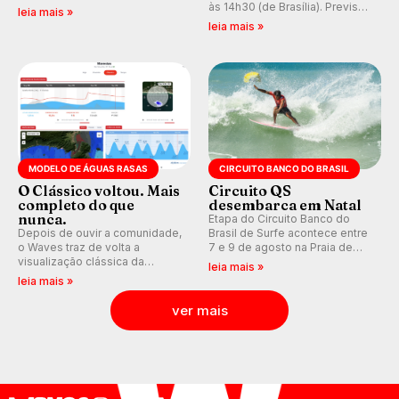
ao Pacífico em uma jornada
às 14h30 (de Brasília). Previsão
leia mais »
que se tornou um marco de
indica swell consistente.
leia mais »
aventura, resiliência e paixão
Medina embarca para evento e
pelo surfe.
WSL divulga baterias, com
Kelly Slater convidado.
MODELO DE ÁGUAS RASAS
CIRCUITO BANCO DO BRASIL
O Clássico voltou. Mais
Circuito QS
completo do que
desembarca em Natal
nunca.
Etapa do Circuito Banco do
Depois de ouvir a comunidade,
Brasil de Surfe acontece entre
o Waves traz de volta a
7 e 9 de agosto na Praia de
visualização clássica da
Miami (RN), em disputas
leia mais »
previsão de águas rasas,
válidas pelo Qualifying Series
leia mais »
agora integrada à nova
(QS) 4.000 e pela corrida por
plataforma e com previsão das
vagas no Challenger Series.
ver mais
ondas para até 16 dias.