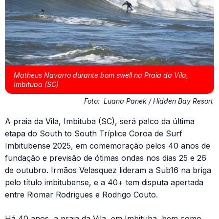
Matheus Navarro durante bom swell na Praia da Vila,
Imbituba (SC)
Foto:
Luana Panek / Hidden Bay Resort
A praia da Vila, Imbituba (SC), será palco da última
etapa do South to South Tríplice Coroa de Surf
Imbitubense 2025, em comemoração pelos 40 anos de
fundação e previsão de ótimas ondas nos dias 25 e 26
de outubro. Irmãos Velasquez lideram a Sub16 na briga
pelo título imbitubense, e a 40+ tem disputa apertada
entre Riomar Rodrigues e Rodrigo Couto.
Há 40 anos, a praia da Vila, em Imbituba, bem como