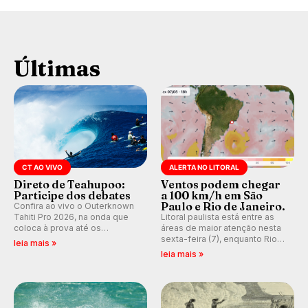
Últimas
CT AO VIVO
ALERTA NO LITORAL
Direto de Teahupoo:
Ventos podem chegar
Participe dos debates
a 100 km/h em São
Paulo e Rio de Janeiro.
Confira ao vivo o Outerknown
Tahiti Pro 2026, na onda que
Litoral paulista está entre as
coloca à prova até os
áreas de maior atenção nesta
melhores surfistas do mundo.
sexta-feira (7), enquanto Rio
leia mais »
E participe dos debates em
de Janeiro também recebe
leia mais »
tempo real durante as etapas
alerta para ventos fortes.
do Mundial da WSL.
Rajadas já chegaram a 97,2
km/h em Itanhaém.