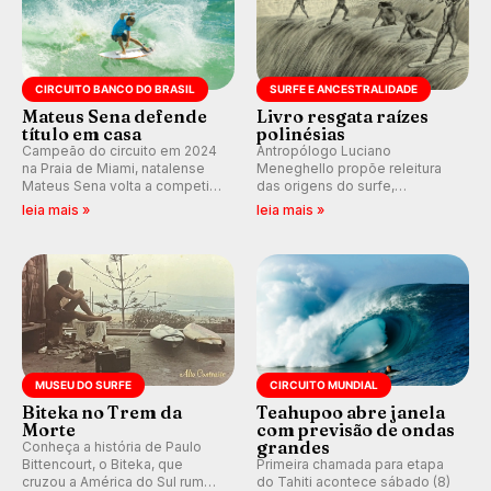
CIRCUITO BANCO DO BRASIL
SURFE E ANCESTRALIDADE
Mateus Sena defende
Livro resgata raízes
título em casa
polinésias
Campeão do circuito em 2024
Antropólogo Luciano
na Praia de Miami, natalense
Meneghello propõe releitura
Mateus Sena volta a competir
das origens do surfe,
em casa em busca de manter a
resgatando a cultura polinésia
leia mais »
leia mais »
hegemonia potiguar em etapa
e questionando a visão
do Circuito Banco do Brasil.
ocidental que transformou a
prática em esporte e indústria.
MUSEU DO SURFE
CIRCUITO MUNDIAL
Biteka no Trem da
Teahupoo abre janela
Morte
com previsão de ondas
grandes
Conheça a história de Paulo
Bittencourt, o Biteka, que
Primeira chamada para etapa
cruzou a América do Sul rumo
do Tahiti acontece sábado (8)