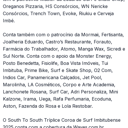
Oreganos Pizzaria, HS Consórcios, WN Nericke
Consórcios, Trench Town, Evoke, Riukiu e Cerveja
Imbé.
Conta também com o patrocínio da Mormaii, Fertisanta,
Joalheria Eduardo, Castro’s Restaurante, Forauto,
Farmácia do Trabalhador, Atomo, Manga Wax, Sicredi e
Sul Norte. Conta com o apoio da Monster Energy,
Posto Benedetta, Fisiolife, Boa Vista Imóveis, Tui
Imbituba, Prime Bike, Surf e Skate Shop, O2 Com,
Indios Car, Panamericana Calçados, Jet Pool,
Marolinha, LA Cosméticos, Corpo e Arte Academia,
Lanchonete Rosana, Surf Car, Adri Personaliza, Mini
Kalzone, Irama, Uega, Rafa Perfumaria, Ecoduna,
Aston, Fazenda do Rosa e Lola Restobar.
O South To South Tríplice Coroa de Surf Imbitubense
2025 conta com a cobertura da Waves.com.br,