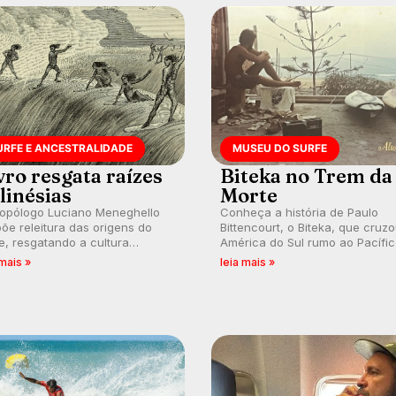
URFE E ANCESTRALIDADE
MUSEU DO SURFE
vro resgata raízes
Biteka no Trem da
linésias
Morte
ropólogo Luciano Meneghello
Conheça a história de Paulo
õe releitura das origens do
Bittencourt, o Biteka, que cruz
e, resgatando a cultura
América do Sul rumo ao Pacífi
nésia e questionando a visão
em uma jornada que se tornou
 mais »
leia mais »
ental que transformou a
marco de aventura, resiliência 
ica em esporte e indústria.
paixão pelo surfe.