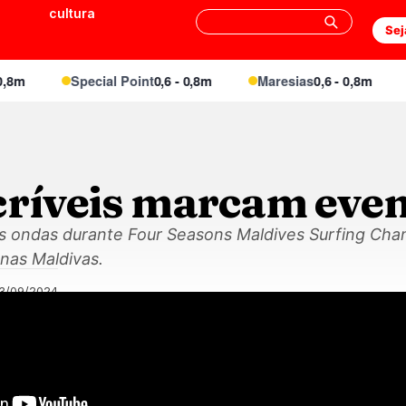
cultura
Sej
Special Point
0,6 - 0,8m
Maresias
0,6 - 0,8m
E
críveis marcam eve
das ondas durante Four Seasons Maldives Surfing Ch
nas Maldivas.
13/09/2024