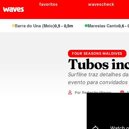
favoritos
wavescheck
Barra do Una (Meio)
0,5 - 0,5m
Maresias Canto
0,6 - 0,8m
FOUR SEASONS MALDIVES
Tubos in
Surfline traz detalhes 
evento para convidados 
Por Redação Waves