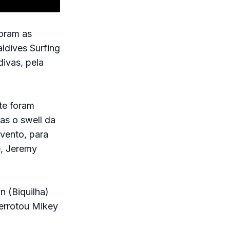
foram as
ldives Surfing
ivas, pela
te foram
as o swell da
vento, para
é, Jeremy
n (Biquilha)
derrotou Mikey