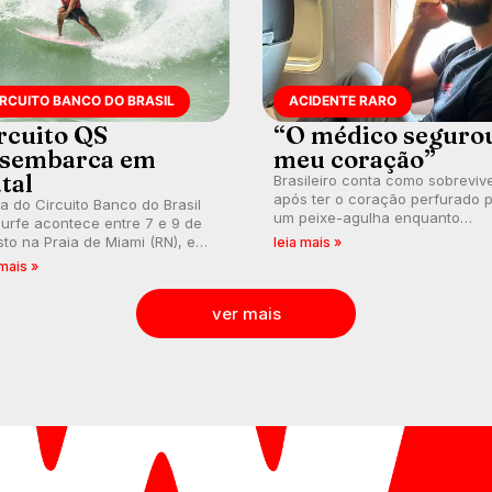
IRCUITO BANCO DO BRASIL
ACIDENTE RARO
rcuito QS
“O médico seguro
sembarca em
meu coração”
tal
Brasileiro conta como sobreviv
após ter o coração perfurado 
a do Circuito Banco do Brasil
um peixe-agulha enquanto
urfe acontece entre 7 e 9 de
surfava na Costa Rica.
to na Praia de Miami (RN), em
leia mais »
utas válidas pelo Qualifying
 mais »
es (QS) 4.000 e pela corrida
vagas no Challenger Series.
ver mais