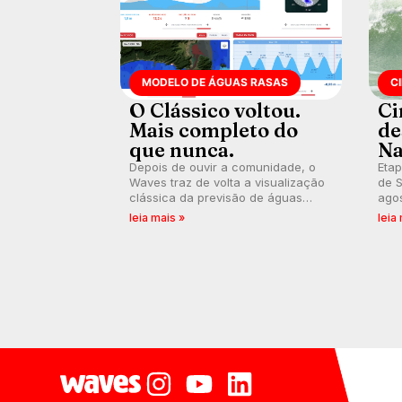
MODELO DE ÁGUAS RASAS
C
O Clássico voltou.
Ci
Mais completo do
de
que nunca.
Na
Depois de ouvir a comunidade, o
Etap
Waves traz de volta a visualização
de S
clássica da previsão de águas
agos
rasas, agora integrada à nova
disp
leia mais »
leia
plataforma e com previsão das
Seri
ondas para até 16 dias.
por 