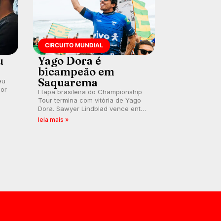
CIRCUITO MUNDIAL
u
Yago Dora é
bicampeão em
Saquarema
eu
por
Etapa brasileira do Championship
Tour termina com vitória de Yago
Dora. Sawyer Lindblad vence entre
as mulheres e Leonardo Fioravanti
leia mais »
assume liderança do ranking
mundial da WSL, na etapa de
Saquarema.