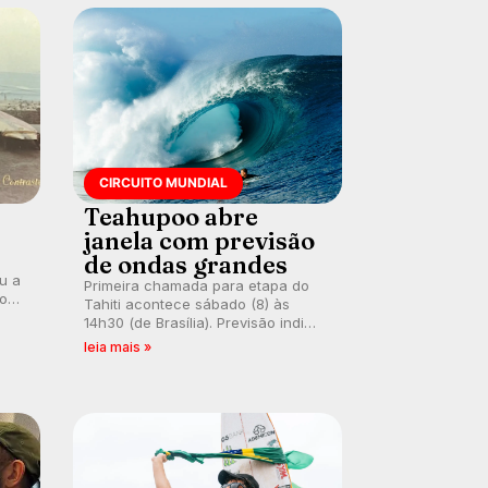
CIRCUITO MUNDIAL
Teahupoo abre
janela com previsão
de ondas grandes
ou a
Primeira chamada para etapa do
co
Tahiti acontece sábado (8) às
 um
14h30 (de Brasília). Previsão indica
e
swell consistente. Medina
leia mais »
embarca para evento e WSL
divulga baterias, com Kelly Slater
convidado.