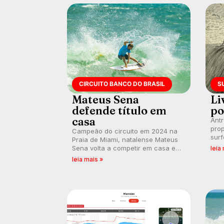
CIRCUITO BANCO DO BRASIL
S
Mateus Sena
Li
defende título em
po
casa
Ant
prop
Campeão do circuito em 2024 na
surf
Praia de Miami, natalense Mateus
poli
Sena volta a competir em casa em
leia
ocid
busca de manter a hegemonia
leia mais »
prát
potiguar em etapa do Circuito
Banco do Brasil.