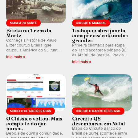
MUSEU DO SURFE
CIRCUITO MUNDIAL
Biteka no Trem da
Teahupoo abre janela
Morte
com previsão de ondas
grandes
Conheça a história de Paulo
Bittencourt, o Biteka, que
Primeira chamada para etapa
cruzou a América do Sul rumo
do Tahiti acontece sábado (8)
ao Pacífico em uma jornada
às 14h30 (de Brasília). Previsão
leia mais »
que se tornou um marco de
indica swell consistente.
leia mais »
aventura, resiliência e paixão
Medina embarca para evento e
pelo surfe.
WSL divulga baterias, com
Kelly Slater convidado.
MODELO DE ÁGUAS RASAS
CIRCUITO BANCO DO BRASIL
O Clássico voltou. Mais
Circuito QS
completo do que
desembarca em Natal
nunca.
Etapa do Circuito Banco do
Depois de ouvir a comunidade,
Brasil de Surfe acontece entre