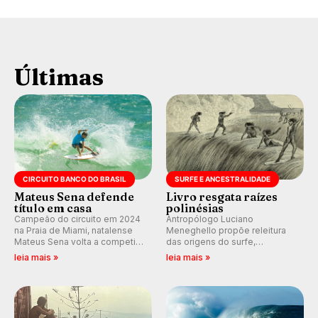
Últimas
CIRCUITO BANCO DO BRASIL
SURFE E ANCESTRALIDADE
Mateus Sena defende
Livro resgata raízes
título em casa
polinésias
Campeão do circuito em 2024
Antropólogo Luciano
na Praia de Miami, natalense
Meneghello propõe releitura
Mateus Sena volta a competir
das origens do surfe,
em casa em busca de manter a
resgatando a cultura polinésia
leia mais »
leia mais »
hegemonia potiguar em etapa
e questionando a visão
do Circuito Banco do Brasil.
ocidental que transformou a
prática em esporte e indústria.