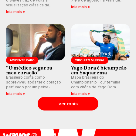
o Waves traz de volta a
7 e 9 de agosto na Praia de
visualização clássica da
Miami (RN), em disputas
leia mais »
previsão de águas rasas,
válidas pelo Qualifying Series
leia mais »
agora integrada à nova
(QS) 4.000 e pela corrida por
plataforma e com previsão das
vagas no Challenger Series.
ondas para até 16 dias.
ACIDENTE RARO
CIRCUITO MUNDIAL
“O médico segurou
Yago Dora é bicampeão
meu coração”
em Saquarema
Brasileiro conta como
Etapa brasileira do
sobreviveu após ter o coração
Championship Tour termina
perfurado por um peixe-
com vitória de Yago Dora.
agulha enquanto surfava na
Sawyer Lindblad vence entre
leia mais »
leia mais »
Costa Rica.
as mulheres e Leonardo
Fioravanti assume liderança do
ver mais
ranking mundial da WSL, na
etapa de Saquarema.