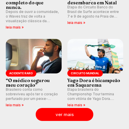
completo do que
desembarca em Natal
nunca.
Etapa do Circuito Banco do
Depois de ouvir a comunidade,
Brasil de Surfe acontece entre
o Waves traz de volta a
7 e 9 de agosto na Praia de
visualização clássica da
Miami (RN), em disputas
leia mais »
previsão de águas rasas,
válidas pelo Qualifying Series
leia mais »
agora integrada à nova
(QS) 4.000 e pela corrida por
plataforma e com previsão das
vagas no Challenger Series.
ondas para até 16 dias.
ACIDENTE RARO
CIRCUITO MUNDIAL
“O médico segurou
Yago Dora é bicampeão
meu coração”
em Saquarema
Brasileiro conta como
Etapa brasileira do
sobreviveu após ter o coração
Championship Tour termina
perfurado por um peixe-
com vitória de Yago Dora.
agulha enquanto surfava na
Sawyer Lindblad vence entre
leia mais »
leia mais »
Costa Rica.
as mulheres e Leonardo
Fioravanti assume liderança do
ver mais
ranking mundial da WSL, na
etapa de Saquarema.