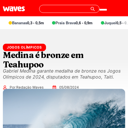
Bananas
0,3 - 0,5m
Praia Brava
0,6 - 0,9m
Juquei
0,5 - 0,8
JOGOS OLÍMPICOS
Medina é bronze em
Teahupoo
Gabriel Medina garante medalha de bronze nos Jogos
Olímpicos de 2024, disputados em Teahupoo, Taiti.
Por Redação Waves
05/08/2024