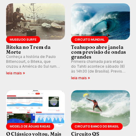
prática em esporte e indústria.
MUSEU DO SURFE
CIRCUITO MUNDIAL
Biteka no Trem da
Teahupoo abre janela
Morte
com previsão de ondas
grandes
Conheça a história de Paulo
Bittencourt, o Biteka, que
Primeira chamada para etapa
cruzou a América do Sul rumo
do Tahiti acontece sábado (8)
ao Pacífico em uma jornada
às 14h30 (de Brasília). Previsão
leia mais »
que se tornou um marco de
indica swell consistente.
leia mais »
aventura, resiliência e paixão
Medina embarca para evento e
pelo surfe.
WSL divulga baterias, com
Kelly Slater convidado.
MODELO DE ÁGUAS RASAS
CIRCUITO BANCO DO BRASIL
O Clássico voltou. Mais
Circuito QS