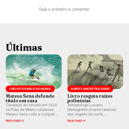
Seja o primeiro a comentar.
Últimas
CIRCUITO BANCO DO BRASIL
SURFE E ANCESTRALIDADE
Mateus Sena defende
Livro resgata raízes
título em casa
polinésias
Campeão do circuito em 2024
Antropólogo Luciano
na Praia de Miami, natalense
Meneghello propõe releitura
Mateus Sena volta a competir
das origens do surfe,
em casa em busca de manter a
resgatando a cultura polinésia
leia mais »
leia mais »
hegemonia potiguar em etapa
e questionando a visão
do Circuito Banco do Brasil.
ocidental que transformou a