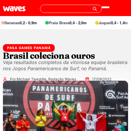
nanas
0,2 - 0,9m
Praia Brava
0,4 - 2,0m
Juquei
0,4 - 1,4m
PASA GAMES PANAMÁ
Brasil coleciona ouros
Veja resultados completos da vitoriosa equipe brasileira
nos Jogos Panamericanos de Surf, no Panamá.
Por Michael Tweddle, Redação Waves
17/08/2022