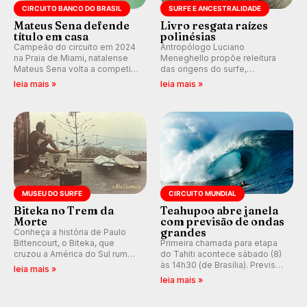
CIRCUITO BANCO DO BRASIL
SURFE E ANCESTRALIDADE
Mateus Sena defende
Livro resgata raízes
título em casa
polinésias
Campeão do circuito em 2024
Antropólogo Luciano
na Praia de Miami, natalense
Meneghello propõe releitura
Mateus Sena volta a competir
das origens do surfe,
em casa em busca de manter a
resgatando a cultura polinésia
leia mais »
leia mais »
hegemonia potiguar em etapa
e questionando a visão
do Circuito Banco do Brasil.
ocidental que transformou a
prática em esporte e indústria.
MUSEU DO SURFE
CIRCUITO MUNDIAL
Biteka no Trem da
Teahupoo abre janela
Morte
com previsão de ondas
grandes
Conheça a história de Paulo
Bittencourt, o Biteka, que
Primeira chamada para etapa
cruzou a América do Sul rumo
do Tahiti acontece sábado (8)
ao Pacífico em uma jornada
às 14h30 (de Brasília). Previsão
leia mais »
que se tornou um marco de
indica swell consistente.
leia mais »
aventura, resiliência e paixão
Medina embarca para evento e
pelo surfe.
WSL divulga baterias, com