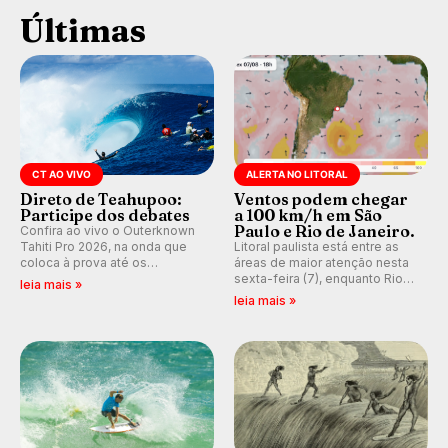
Últimas
CT AO VIVO
ALERTA NO LITORAL
Direto de Teahupoo:
Ventos podem chegar
Participe dos debates
a 100 km/h em São
Paulo e Rio de Janeiro.
Confira ao vivo o Outerknown
Tahiti Pro 2026, na onda que
Litoral paulista está entre as
coloca à prova até os
áreas de maior atenção nesta
melhores surfistas do mundo.
sexta-feira (7), enquanto Rio
leia mais »
E participe dos debates em
de Janeiro também recebe
leia mais »
tempo real durante as etapas
alerta para ventos fortes.
do Mundial da WSL.
Rajadas já chegaram a 97,2
km/h em Itanhaém.