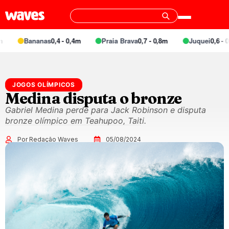
Bananas
0,4 - 0,4m
Praia Brava
0,7 - 0,8m
Juquei
0,6 - 0,
JOGOS OLÍMPICOS
Medina disputa o bronze
Gabriel Medina perde para Jack Robinson e disputa
bronze olímpico em Teahupoo, Taiti.
Por Redação Waves
05/08/2024