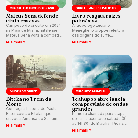
CIRCUITO BANCO DO BRASIL
SURFE E ANCESTRALIDADE
Mateus Sena defende
Livro resgata raízes
título em casa
polinésias
Campeão do circuito em 2024
Antropólogo Luciano
na Praia de Miami, natalense
Meneghello propõe releitura
Mateus Sena volta a competir
das origens do surfe,
em casa em busca de manter a
resgatando a cultura polinésia
leia mais »
leia mais »
hegemonia potiguar em etapa
e questionando a visão
do Circuito Banco do Brasil.
ocidental que transformou a
prática em esporte e indústria.
MUSEU DO SURFE
CIRCUITO MUNDIAL
Biteka no Trem da
Teahupoo abre janela
Morte
com previsão de ondas
grandes
Conheça a história de Paulo
Bittencourt, o Biteka, que
Primeira chamada para etapa
cruzou a América do Sul rumo
do Tahiti acontece sábado (8)
ao Pacífico em uma jornada
às 14h30 (de Brasília). Previsão
leia mais »
que se tornou um marco de
indica swell consistente.
leia mais »
aventura, resiliência e paixão
Medina embarca para evento e