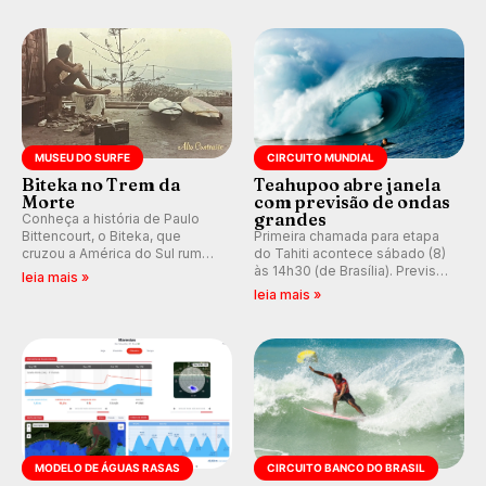
do Circuito Banco do Brasil.
ocidental que transformou a
prática em esporte e indústria.
MUSEU DO SURFE
CIRCUITO MUNDIAL
Biteka no Trem da
Teahupoo abre janela
Morte
com previsão de ondas
grandes
Conheça a história de Paulo
Bittencourt, o Biteka, que
Primeira chamada para etapa
cruzou a América do Sul rumo
do Tahiti acontece sábado (8)
ao Pacífico em uma jornada
às 14h30 (de Brasília). Previsão
leia mais »
que se tornou um marco de
indica swell consistente.
leia mais »
aventura, resiliência e paixão
Medina embarca para evento e
pelo surfe.
WSL divulga baterias, com
Kelly Slater convidado.
MODELO DE ÁGUAS RASAS
CIRCUITO BANCO DO BRASIL