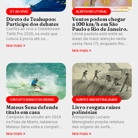
CT AO VIVO
ALERTA NO LITORAL
Direto de Teahupoo:
Ventos podem chegar
Participe dos debates
a 100 km/h em São
Paulo e Rio de Janeiro.
Confira ao vivo o Outerknown
Tahiti Pro 2026, na onda que
Litoral paulista está entre as
coloca à prova até os
áreas de maior atenção nesta
melhores surfistas do mundo.
sexta-feira (7), enquanto Rio
leia mais »
Participe dos comentários e
de Janeiro também recebe
leia mais »
debates em tempo real no
alerta para ventos fortes.
nosso fórum, durante as
Rajadas já chegaram a 97,2
etapas da WSL.
km/h em Itanhaém.
CIRCUITO BANCO DO BRASIL
SURFE E ANCESTRALIDADE
Mateus Sena defende
Livro resgata raízes
título em casa
polinésias
Campeão do circuito em 2024
Antropólogo Luciano
na Praia de Miami, natalense
Meneghello propõe releitura
Mateus Sena volta a competir
das origens do surfe,
em casa em busca de manter a
resgatando a cultura polinésia
leia mais »
leia mais »
hegemonia potiguar em etapa
e questionando a visão