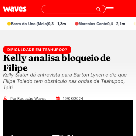
Barra do Una (Meio)
0,3 - 1,3m
Maresias Canto
0,4 - 2,1m
S
DIFICULDADE EM TEAHUPOO?
Kelly analisa bloqueio de
Filipe
Kelly Slater dá entrevista para Barton Lynch e diz que
Filipe Toledo tem obstáculo nas ondas de Teahupoo,
Taiti.
Por Redação Waves
19/08/2024