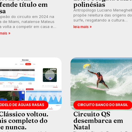
fende título em
polinésias
sa
Antropólogo Luciano Meneghel
propõe releitura das origens do
peão do circuito em 2024 na
surfe, resgatando a cultura
a de Miami, natalense Mateus
polinésia e questionando a vis
 volta a competir em casa em
leia mais »
ocidental que transformou a
ca de manter a hegemonia
 mais »
prática em esporte e indústria.
guar em etapa do Circuito
o do Brasil.
ODELO DE ÁGUAS RASAS
CIRCUITO BANCO DO BRASIL
Clássico voltou.
Circuito QS
is completo do
desembarca em
e nunca.
Natal