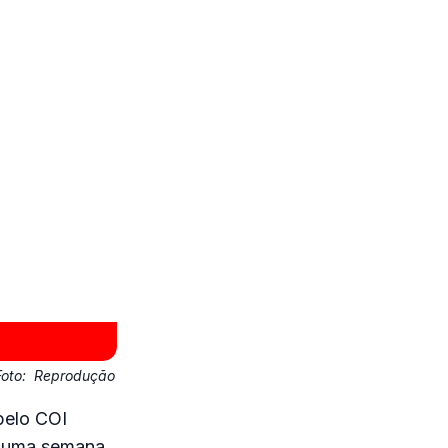
Foto:
Reprodução
pelo COI
e uma semana,