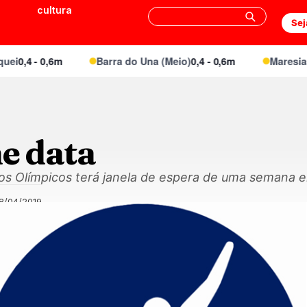
cultura
Sej
i
0,4 - 0,6m
Barra do Una (Meio)
0,4 - 0,6m
Maresias C
e data
gos Olímpicos terá janela de espera de uma semana 
8/04/2019