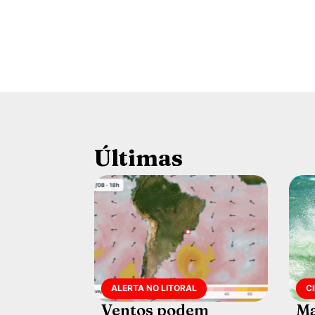
Últimas
ALERTA NO LITORAL
C
Ventos podem
Ma