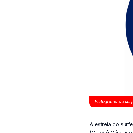
Pictograma do surfe
A estreia do surf
(Comitê Olímpico 