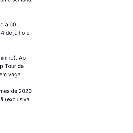
do a 60
4 de julho e
minino). Ao
p Tour da
tem vaga.
Games de 2020
ã (exclusiva