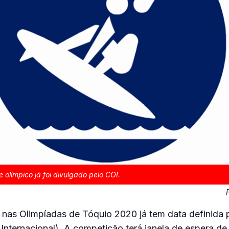
 olímpico já foi divulgado pelo COI.
e nas Olimpíadas de Tóquio 2020 já tem data definida 
Internacional). A competição terá janela de espera d