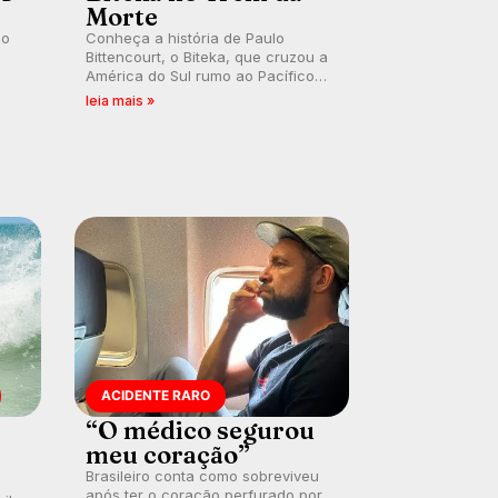
Morte
lo
Conheça a história de Paulo
Bittencourt, o Biteka, que cruzou a
América do Sul rumo ao Pacífico
ão
em uma jornada que se tornou um
leia mais »
marco de aventura, resiliência e
paixão pelo surfe.
ACIDENTE RARO
“O médico segurou
meu coração”
Brasileiro conta como sobreviveu
após ter o coração perfurado por