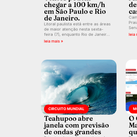
chegar a 100 km/h
de
em São Paulo e Rio
ca
de Janeiro.
Cam
Prai
Litoral paulista está entre as áreas
Sena
de maior atenção nesta sexta-
bus
feira (7), enquanto Rio de Janeiro
leia
poti
também recebe alerta para ventos
leia mais »
Banc
fortes. Rajadas já chegaram a 97,2
km/h em Itanhaém.
CIRCUITO MUNDIAL
M
Teahupoo abre
O 
janela com previsão
Ma
de ondas grandes
qu