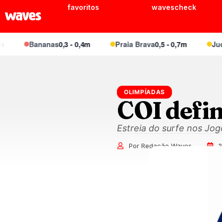
favoritos
wavescheck
Bananas
0,3 - 0,4m
Praia Brava
0,5 - 0,7m
Juque
OLIMPÍADAS
COI defin
Estreia do surfe nos Jo
Por Redação Waves
1