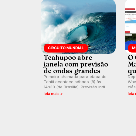
CIRCUITO MUNDIAL
M
Teahupoo abre
O 
janela com previsão
Ma
de ondas grandes
qu
Primeira chamada para etapa do
Depo
Tahiti acontece sábado (8) às
Wave
14h30 (de Brasília). Previsão indica
clás
swell consistente. Medina
rasa
leia mais »
leia
embarca para evento e WSL
plat
divulga baterias, com Kelly Slater
onda
convidado.