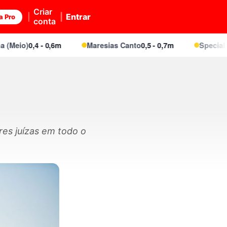
Criar
Entrar
a Pro
conta
eio)
0,4 - 0,6m
Maresias Canto
0,5 - 0,7m
Special Poin
res juízas em todo o