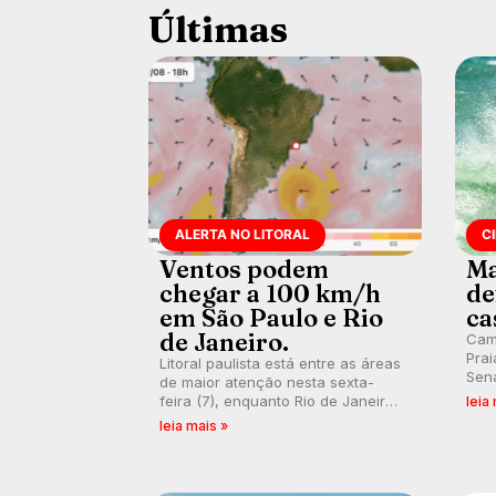
Últimas
ALERTA NO LITORAL
C
Ventos podem
Ma
chegar a 100 km/h
de
em São Paulo e Rio
ca
de Janeiro.
Cam
Prai
Litoral paulista está entre as áreas
Sena
de maior atenção nesta sexta-
bus
feira (7), enquanto Rio de Janeiro
leia
poti
também recebe alerta para ventos
leia mais »
Banc
fortes. Rajadas já chegaram a 97,2
km/h em Itanhaém.