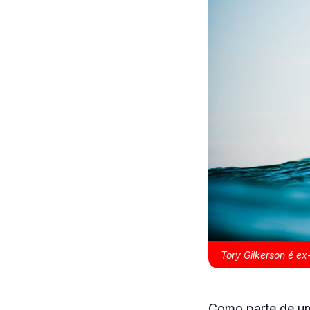
Tory Gilkerson é e
Como parte de um