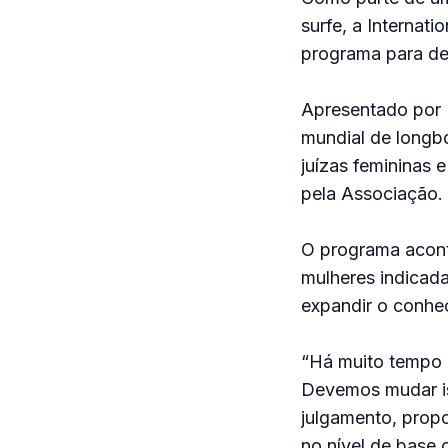
surfe, a Internat
programa para de
Apresentado por E
mundial de longbo
juízas femininas 
pela Associação.
O programa aconte
mulheres indicad
expandir o conhec
“Há muito tempo 
Devemos mudar is
julgamento, propo
no nível de base