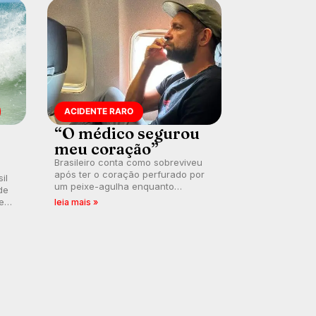
ACIDENTE RARO
“O médico segurou
meu coração”
Brasileiro conta como sobreviveu
após ter o coração perfurado por
il
um peixe-agulha enquanto
de
surfava na Costa Rica.
 em
leia mais »
a
.