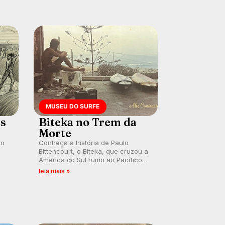
MUSEU DO SURFE
es
Biteka no Trem da
Morte
lo
Conheça a história de Paulo
Bittencourt, o Biteka, que cruzou a
América do Sul rumo ao Pacífico
ão
em uma jornada que se tornou um
leia mais »
marco de aventura, resiliência e
paixão pelo surfe.