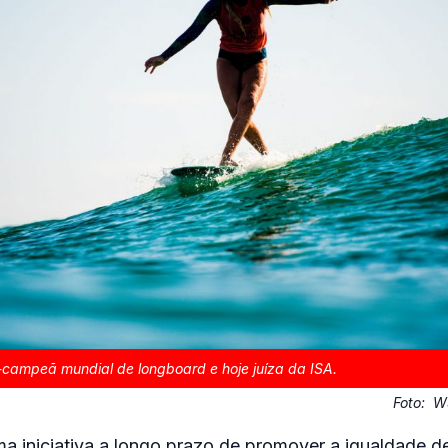
x-campeã mundial de longboard e hoje juíza da ISA.
Foto:
WS
a iniciativa a longo prazo de promover a igualdade d