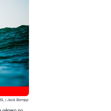
L / Jack Barripp
e gênero no