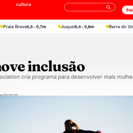
cultura
Sej
ia Brava
0,5 - 0,7m
Juquei
0,4 - 0,6m
Barra do Una (M
ove inclusão
sociation cria programa para desenvolver mais mulhe
6/11/2020