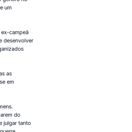
de um
n, ex-campeã
 e desenvolver
rganizados
as as
sse em
mens.
parem do
 julgar tanto
guerre,