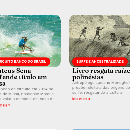
IRCUITO BANCO DO BRASIL
SURFE E ANCESTRALIDADE
teus Sena
Livro resgata raíz
fende título em
polinésias
sa
Antropólogo Luciano Meneghel
propõe releitura das origens do
peão do circuito em 2024 na
surfe, resgatando a cultura
a de Miami, natalense Mateus
polinésia e questionando a vis
 volta a competir em casa em
leia mais »
ocidental que transformou a
ca de manter a hegemonia
 mais »
prática em esporte e indústria.
guar em etapa do Circuito
o do Brasil.