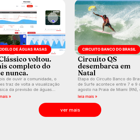
ODELO DE ÁGUAS RASAS
CIRCUITO BANCO DO BRASIL
Clássico voltou.
Circuito QS
is completo do
desembarca em
e nunca.
Natal
is de ouvir a comunidade, o
Etapa do Circuito Banco do Bras
s traz de volta a visualização
de Surfe acontece entre 7 e 9 
sica da previsão de águas
agosto na Praia de Miami (RN),
s, agora integrada à nova
disputas válidas pelo Qualifying
 mais »
leia mais »
aforma e com previsão das
Series (QS) 4.000 e pela corrid
s para até 16 dias.
por vagas no Challenger Series
ver mais