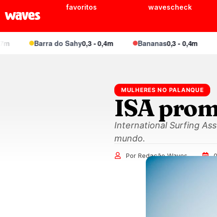
favoritos
wavescheck
Barra do Sahy
0,3 - 0,4m
Bananas
0,3 - 0,4m
Pra
MULHERES NO PALANQUE
ISA prom
International Surfing As
mundo.
Por Redação Waves
0