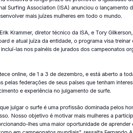
ional Surfing Association (ISA) anunciou o lançamento 
senvolver mais juízes mulheres em todo o mundo.
rik Krammer, diretor técnico da ISA, e Tory Gilkerso
ard e atual juíza da entidade, o programa visa treinar
e incluí-las nos painéis de jurados dos campeonatos o
ce online, de 1 a 3 de dezembro, e está aberto a tod
as pelas federações de seus países que tenham intere
imento e experiência no julgamento de surfe.
que julgar o surfe é uma profissão dominada pelos ho
so. Nosso objetivo é motivar mais mulheres a partici
rcionando-lhes uma maior oportunidade de aprender e
 como em campeonatos mundiais”, ressalta Fernando A