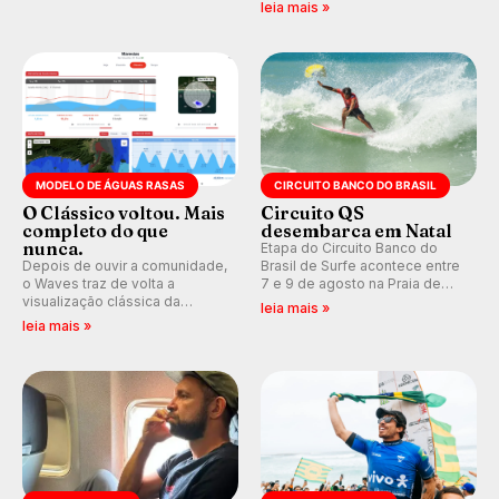
que se tornou um marco de
indica swell consistente.
leia mais »
aventura, resiliência e paixão
Medina embarca para evento e
pelo surfe.
WSL divulga baterias, com
Kelly Slater convidado.
MODELO DE ÁGUAS RASAS
CIRCUITO BANCO DO BRASIL
O Clássico voltou. Mais
Circuito QS
completo do que
desembarca em Natal
nunca.
Etapa do Circuito Banco do
Depois de ouvir a comunidade,
Brasil de Surfe acontece entre
o Waves traz de volta a
7 e 9 de agosto na Praia de
visualização clássica da
Miami (RN), em disputas
leia mais »
previsão de águas rasas,
válidas pelo Qualifying Series
leia mais »
agora integrada à nova
(QS) 4.000 e pela corrida por
plataforma e com previsão das
vagas no Challenger Series.
ondas para até 16 dias.