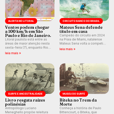
ALERTA NO LITORAL
CIRCUITO BANCO DO BRASIL
Ventos podem chegar
Mateus Sena defende
a 100 km/h em São
título em casa
Paulo e Rio de Janeiro.
Campeão do circuito em 2024
Litoral paulista está entre as
na Praia de Miami, natalense
áreas de maior atenção nesta
Mateus Sena volta a competir
sexta-feira (7), enquanto Rio
em casa em busca de manter a
leia mais »
de Janeiro também recebe
hegemonia potiguar em etapa
leia mais »
alerta para ventos fortes.
do Circuito Banco do Brasil.
Rajadas já chegaram a 97,2
km/h em Itanhaém.
SURFE E ANCESTRALIDADE
MUSEU DO SURFE
Livro resgata raízes
Biteka no Trem da
polinésias
Morte
Antropólogo Luciano
Conheça a história de Paulo
Meneghello propõe releitura
Bittencourt, o Biteka, que