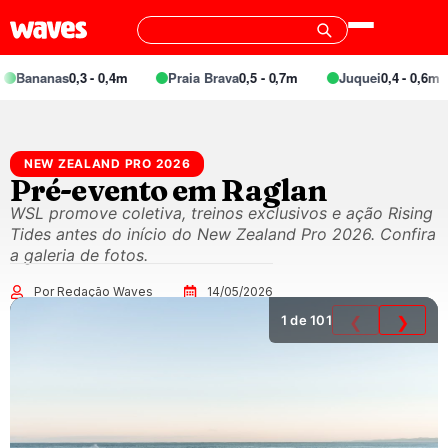
ananas
0,3 - 0,4m
Praia Brava
0,5 - 0,7m
Juquei
0,4 - 0,6m
NEW ZEALAND PRO 2026
Pré-evento em Raglan
WSL promove coletiva, treinos exclusivos e ação Rising
Tides antes do início do New Zealand Pro 2026. Confira
a galeria de fotos.
Por Redação Waves
14/05/2026
1
de 101
❮
❯