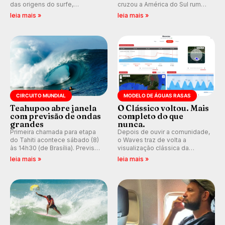
das origens do surfe,
cruzou a América do Sul rumo
resgatando a cultura polinésia
ao Pacífico em uma jornada
leia mais »
leia mais »
e questionando a visão
que se tornou um marco de
ocidental que transformou a
aventura, resiliência e paixão
prática em esporte e indústria.
pelo surfe.
CIRCUITO MUNDIAL
MODELO DE ÁGUAS RASAS
Teahupoo abre janela
O Clássico voltou. Mais
com previsão de ondas
completo do que
grandes
nunca.
Primeira chamada para etapa
Depois de ouvir a comunidade,
do Tahiti acontece sábado (8)
o Waves traz de volta a
às 14h30 (de Brasília). Previsão
visualização clássica da
indica swell consistente.
previsão de águas rasas,
leia mais »
leia mais »
Medina embarca para evento e
agora integrada à nova
WSL divulga baterias, com
plataforma e com previsão das
Kelly Slater convidado.
ondas para até 16 dias.