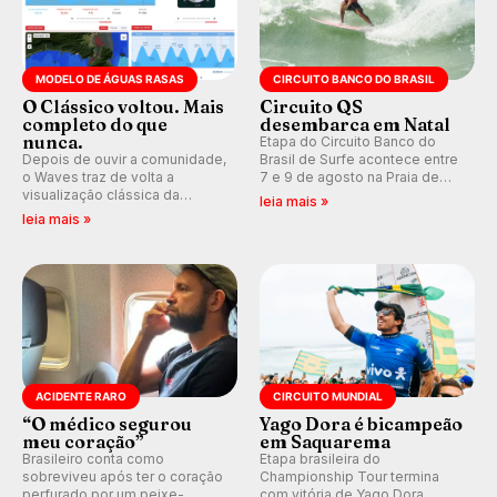
MODELO DE ÁGUAS RASAS
CIRCUITO BANCO DO BRASIL
O Clássico voltou. Mais
Circuito QS
completo do que
desembarca em Natal
nunca.
Etapa do Circuito Banco do
Depois de ouvir a comunidade,
Brasil de Surfe acontece entre
o Waves traz de volta a
7 e 9 de agosto na Praia de
visualização clássica da
Miami (RN), em disputas
leia mais »
previsão de águas rasas,
válidas pelo Qualifying Series
leia mais »
agora integrada à nova
(QS) 4.000 e pela corrida por
plataforma e com previsão das
vagas no Challenger Series.
ondas para até 16 dias.
ACIDENTE RARO
CIRCUITO MUNDIAL
“O médico segurou
Yago Dora é bicampeão
meu coração”
em Saquarema
Brasileiro conta como
Etapa brasileira do
sobreviveu após ter o coração
Championship Tour termina
perfurado por um peixe-
com vitória de Yago Dora.