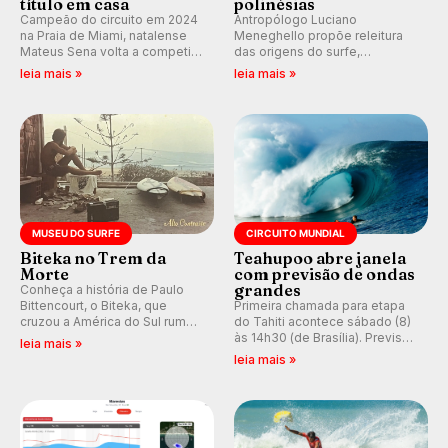
título em casa
polinésias
Campeão do circuito em 2024
Antropólogo Luciano
na Praia de Miami, natalense
Meneghello propõe releitura
Mateus Sena volta a competir
das origens do surfe,
em casa em busca de manter a
resgatando a cultura polinésia
leia mais »
leia mais »
hegemonia potiguar em etapa
e questionando a visão
do Circuito Banco do Brasil.
ocidental que transformou a
prática em esporte e indústria.
MUSEU DO SURFE
CIRCUITO MUNDIAL
Biteka no Trem da
Teahupoo abre janela
Morte
com previsão de ondas
grandes
Conheça a história de Paulo
Bittencourt, o Biteka, que
Primeira chamada para etapa
cruzou a América do Sul rumo
do Tahiti acontece sábado (8)
ao Pacífico em uma jornada
às 14h30 (de Brasília). Previsão
leia mais »
que se tornou um marco de
indica swell consistente.
leia mais »
aventura, resiliência e paixão
Medina embarca para evento e
pelo surfe.
WSL divulga baterias, com
Kelly Slater convidado.