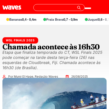
Bananas
0,4 - 0,4m
Praia Brava
0,7 - 0,9m
Juquei
0,6 - 0,7m
WSL FINALS 2025
Chamada acontece às 16h30
Etapa que finaliza temporada do CT, WSL Finals 2025
pode começar na tarde desta terça-feira (26) nas
esquerdas de Cloudbreak, Fiji. Chamada acontece às
16h30 (de Brasília).
Por Munir El Hage, Redação Waves
26/08/2025