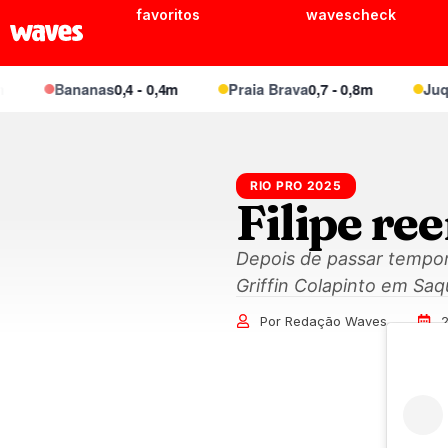
favoritos
wavescheck
Bananas
0,4 - 0,4m
Praia Brava
0,7 - 0,8m
Juquei
RIO PRO 2025
Filipe re
Depois de passar tempora
Griffin Colapinto em Sa
Por Redação Waves