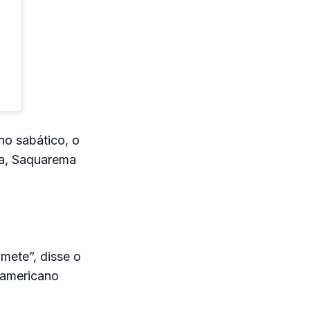
ano sabático, o
na, Saquarema
mete”, disse o
 americano