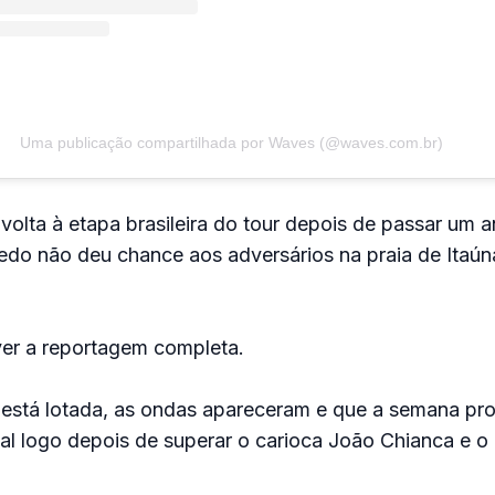
Uma publicação compartilhada por Waves (@waves.com.br)
 volta à etapa brasileira do tour depois de passar um 
oledo não deu chance aos adversários na praia de Itaú
er a reportagem completa.
a está lotada, as ondas apareceram e que a semana pro
l logo depois de superar o carioca João Chianca e o