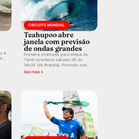
CIRCUITO MUNDIAL
Teahupoo abre
janela com previsão
de ondas grandes
ou a
Primeira chamada para etapa do
co
Tahiti acontece sábado (8) às
 um
14h30 (de Brasília). Previsão indica
e
swell consistente. Medina
leia mais »
embarca para evento e WSL
divulga baterias, com Kelly Slater
convidado.