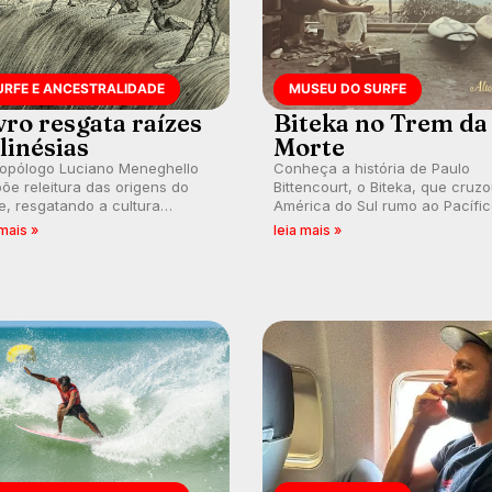
URFE E ANCESTRALIDADE
MUSEU DO SURFE
vro resgata raízes
Biteka no Trem da
linésias
Morte
ropólogo Luciano Meneghello
Conheça a história de Paulo
õe releitura das origens do
Bittencourt, o Biteka, que cruz
e, resgatando a cultura
América do Sul rumo ao Pacífi
nésia e questionando a visão
em uma jornada que se tornou
 mais »
leia mais »
ental que transformou a
marco de aventura, resiliência 
ica em esporte e indústria.
paixão pelo surfe.