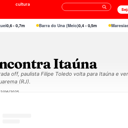
cultura
Sej
0,6 - 0,7m
Barra do Una (Meio)
0,4 - 0,5m
Maresias Ca
encontra Itaúna
da off, paulista Filipe Toledo volta para Itaúna e v
quarema (RJ).
22/06/2025