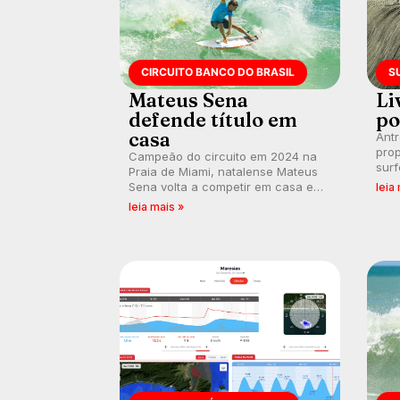
CIRCUITO BANCO DO BRASIL
S
Mateus Sena
Li
defende título em
po
casa
Ant
prop
Campeão do circuito em 2024 na
surf
Praia de Miami, natalense Mateus
poli
Sena volta a competir em casa em
leia
ocid
busca de manter a hegemonia
leia mais »
prát
potiguar em etapa do Circuito
Banco do Brasil.