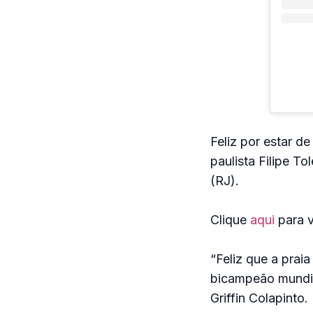
Feliz por estar de
paulista Filipe T
(RJ).
Clique
aqui
para v
“Feliz que a prai
bicampeão mundia
Griffin Colapinto.