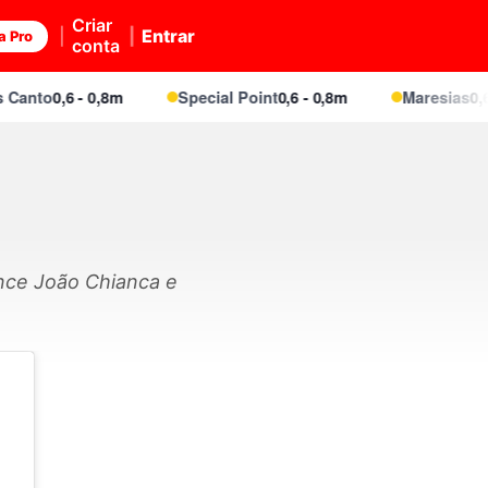
Criar
Entrar
a Pro
conta
nto
0,6 - 0,8m
Special Point
0,6 - 0,8m
Maresias
0,6 - 
ence João Chianca e