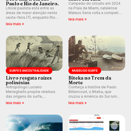
Paulo e Rio de Janeiro.
Campeão do circuito em 2024
Litoral paulista está entre as
na Praia de Miami, natalense
áreas de maior atenção nesta
Mateus Sena volta a competir
sexta-feira (7), enquanto Rio
em casa em busca de manter a
leia mais »
de Janeiro também recebe
hegemonia potiguar em etapa
leia mais »
alerta para ventos fortes.
do Circuito Banco do Brasil.
Rajadas já chegaram a 97,2
km/h em Itanhaém.
SURFE E ANCESTRALIDADE
MUSEU DO SURFE
Livro resgata raízes
Biteka no Trem da
polinésias
Morte
Antropólogo Luciano
Conheça a história de Paulo
Meneghello propõe releitura
Bittencourt, o Biteka, que
das origens do surfe,
cruzou a América do Sul rumo
resgatando a cultura polinésia
ao Pacífico em uma jornada
leia mais »
leia mais »
e questionando a visão
que se tornou um marco de
ocidental que transformou a
aventura, resiliência e paixão
prática em esporte e indústria.
pelo surfe.