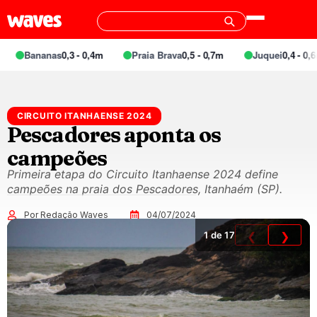
Bananas
0,3 - 0,4m
Praia Brava
0,5 - 0,7m
Juquei
0,4 - 0,6m
CIRCUITO ITANHAENSE 2024
Pescadores aponta os
campeões
Primeira etapa do Circuito Itanhaense 2024 define
campeões na praia dos Pescadores, Itanhaém (SP).
Por Redação Waves
04/07/2024
1
de 17
❮
❯