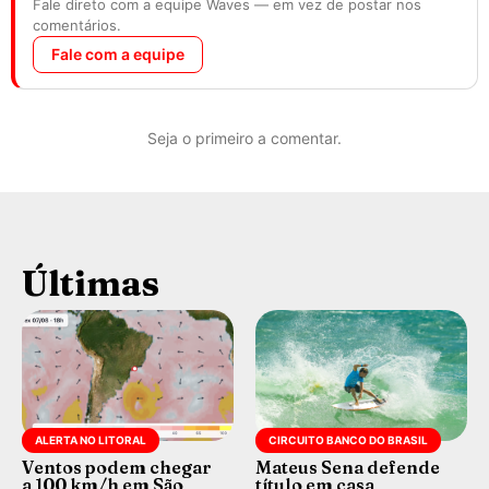
Fale direto com a equipe Waves — em vez de postar nos
comentários.
Fale com a equipe
Seja o primeiro a comentar.
Últimas
ALERTA NO LITORAL
CIRCUITO BANCO DO BRASIL
Ventos podem chegar
Mateus Sena defende
a 100 km/h em São
título em casa