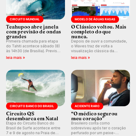
CIRCUITO MUNDIAL
MODELO DE ÁGUAS RASAS
Teahupoo abre janela
O Clássico voltou. Mais
com previsão de ondas
completo do que
grandes
nunca.
Primeira chamada para etapa
Depois de ouvir a comunidade,
do Tahiti acontece sábado (8)
o Waves traz de volta a
às 14h30 (de Brasília). Previsão
visualização clássica da
indica swell consistente.
previsão de águas rasas,
leia mais »
leia mais »
Medina embarca para evento e
agora integrada à nova
WSL divulga baterias, com
plataforma e com previsão das
Kelly Slater convidado.
ondas para até 16 dias.
CIRCUITO BANCO DO BRASIL
ACIDENTE RARO
Circuito QS
“O médico segurou
desembarca em Natal
meu coração”
Etapa do Circuito Banco do
Brasileiro conta como
Brasil de Surfe acontece entre
sobreviveu após ter o coração
7 e 9 de agosto na Praia de
perfurado por um peixe-