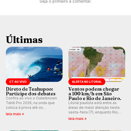
Seja o primeiro a comentar.
Últimas
CT AO VIVO
ALERTA NO LITORAL
Direto de Teahupoo:
Ventos podem chegar
Participe dos debates
a 100 km/h em São
Paulo e Rio de Janeiro.
Confira ao vivo o Outerknown
Tahiti Pro 2026, na onda que
Litoral paulista está entre as
coloca à prova até os
áreas de maior atenção nesta
melhores surfistas do mundo.
sexta-feira (7), enquanto Rio
leia mais »
Participe dos comentários e
de Janeiro também recebe
leia mais »
debates em tempo real no
alerta para ventos fortes.
nosso fórum, durante as
Rajadas já chegaram a 97,2
etapas da WSL.
km/h em Itanhaém.