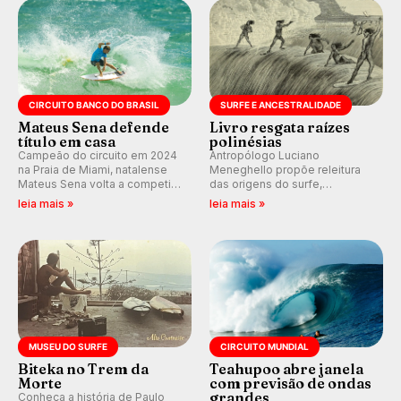
CIRCUITO BANCO DO BRASIL
SURFE E ANCESTRALIDADE
Mateus Sena defende
Livro resgata raízes
título em casa
polinésias
Campeão do circuito em 2024
Antropólogo Luciano
na Praia de Miami, natalense
Meneghello propõe releitura
Mateus Sena volta a competir
das origens do surfe,
em casa em busca de manter a
resgatando a cultura polinésia
leia mais »
leia mais »
hegemonia potiguar em etapa
e questionando a visão
do Circuito Banco do Brasil.
ocidental que transformou a
prática em esporte e indústria.
MUSEU DO SURFE
CIRCUITO MUNDIAL
Biteka no Trem da
Teahupoo abre janela
Morte
com previsão de ondas
grandes
Conheça a história de Paulo