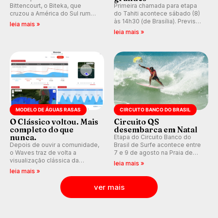
Bittencourt, o Biteka, que
Primeira chamada para etapa
cruzou a América do Sul rumo
do Tahiti acontece sábado (8)
ao Pacífico em uma jornada
às 14h30 (de Brasília). Previsão
leia mais »
que se tornou um marco de
indica swell consistente.
leia mais »
aventura, resiliência e paixão
Medina embarca para evento e
pelo surfe.
WSL divulga baterias, com
Kelly Slater convidado.
MODELO DE ÁGUAS RASAS
CIRCUITO BANCO DO BRASIL
O Clássico voltou. Mais
Circuito QS
completo do que
desembarca em Natal
nunca.
Etapa do Circuito Banco do
Depois de ouvir a comunidade,
Brasil de Surfe acontece entre
o Waves traz de volta a
7 e 9 de agosto na Praia de
visualização clássica da
Miami (RN), em disputas
leia mais »
previsão de águas rasas,
válidas pelo Qualifying Series
leia mais »
agora integrada à nova
(QS) 4.000 e pela corrida por
plataforma e com previsão das
vagas no Challenger Series.
ver mais
ondas para até 16 dias.