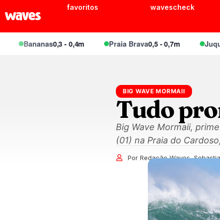
favoritos
wavescheck
Bananas
0,3 - 0,4m
Praia Brava
0,5 - 0,7m
Juquei
0,4 
BIG WAVE MORMAII
Tudo pro
Big Wave Mormaii, prime
(01) na Praia do Cardoso,
Por Redação Waves, Sebastia