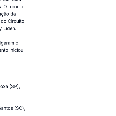
. O torneio
ação da
do Circuito
y Liden.
ulgaram o
nto iniciou
Coxa (SP),
Santos (SC),