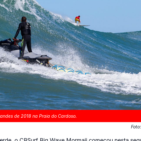
andes de 2018 na Praia do Cardoso.
Foto
Verde, o CBSurf Big Wave Mormaii começou nesta seg