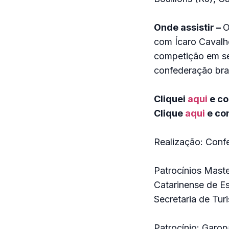
Onde assistir –
O
com Ícaro Cavalhe
competição em seu
confederação bras
Cliquei
aqui
e co
Clique
aqui
e con
Realização: Confe
Patrocínios Mast
Catarinense de Es
Secretaria de Tur
Patrocínio: Garo