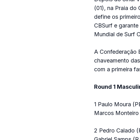
(01), na Praia d
define os primei
CBSurf e garante 
Mundial de Surf O
A Confederação Br
chaveamento das b
com a primeira fa
Round 1 Masculi
1 Paulo Moura (PE
Marcos Monteiro 
2 Pedro Calado (R
Gabriel Samps (RJ