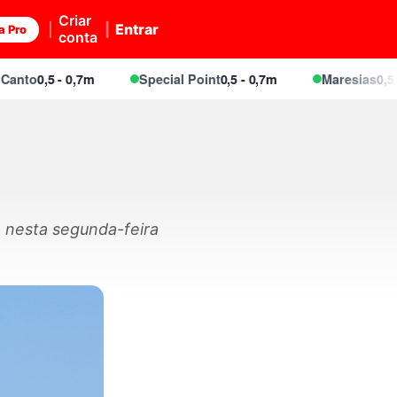
Criar
Entrar
a Pro
conta
0,5 - 0,7m
Special Point
0,5 - 0,7m
Maresias
0,5 - 0,7m
 nesta segunda-feira