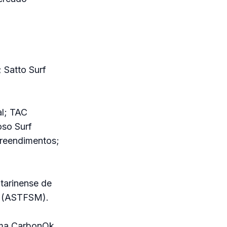
 Satto Surf
al; TAC
oso Surf
reendimentos;
tarinense de
a (ASTFSM).
ama CarbonOk.