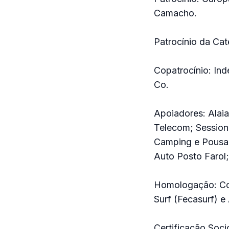
Camacho.
Patrocínio da Cat
Copatrocínio: Ind
Co.
Apoiadores: Alai
Telecom; Session
Camping e Pousa
Auto Posto Farol
Homologação: Con
Surf (Fecasurf) 
Certificação Soc