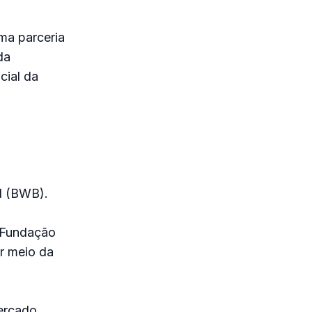
ma parceria
da
cial da
il (BWB).
a Fundação
or meio da
Mercado