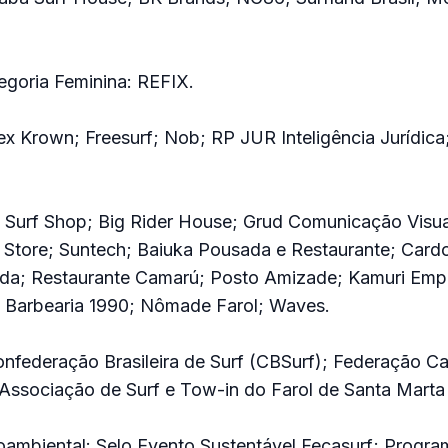
egoria Feminina: REFIX.
ex Krown; Freesurf; Nob; RP JUR Inteligência Jurídica;
a Surf Shop; Big Rider House; Grud Comunicação Visu
 Store; Suntech; Baiuka Pousada e Restaurante; Card
da; Restaurante Camarú; Posto Amizade; Kamuri Emp
; Barbearia 1990; Nômade Farol; Waves.
federação Brasileira de Surf (CBSurf); Federação Ca
e Associação de Surf e Tow-in do Farol de Santa Mart
ioambiental: Selo Evento Sustentável Fecasurf; Progr