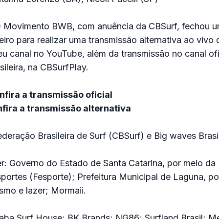
 Movimento BWB, com anuência da CBSurf, fechou u
iro para realizar uma transmissão alternativa ao vivo 
 canal no YouTube, além da transmissão no canal ofi
ileira, na CBSurfPlay.
nfira a transmissão oficial
fira a transmissão alternativa
deração Brasileira de Surf (CBSurf) e Big waves Bras
er: Governo do Estado de Santa Catarina, por meio d
portes (Fesporte); Prefeitura Municipal de Laguna, p
ismo e lazer; Mormaii.
paba Surf House; BK Brands; NG86; Surfland Brasil; 