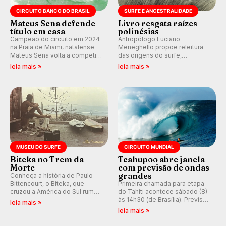
CIRCUITO BANCO DO BRASIL
SURFE E ANCESTRALIDADE
Mateus Sena defende
Livro resgata raízes
título em casa
polinésias
Campeão do circuito em 2024
Antropólogo Luciano
na Praia de Miami, natalense
Meneghello propõe releitura
Mateus Sena volta a competir
das origens do surfe,
em casa em busca de manter a
resgatando a cultura polinésia
leia mais »
leia mais »
hegemonia potiguar em etapa
e questionando a visão
do Circuito Banco do Brasil.
ocidental que transformou a
prática em esporte e indústria.
MUSEU DO SURFE
CIRCUITO MUNDIAL
Biteka no Trem da
Teahupoo abre janela
Morte
com previsão de ondas
grandes
Conheça a história de Paulo
Bittencourt, o Biteka, que
Primeira chamada para etapa
cruzou a América do Sul rumo
do Tahiti acontece sábado (8)
ao Pacífico em uma jornada
às 14h30 (de Brasília). Previsão
leia mais »
que se tornou um marco de
indica swell consistente.
leia mais »
aventura, resiliência e paixão
Medina embarca para evento e
pelo surfe.
WSL divulga baterias, com