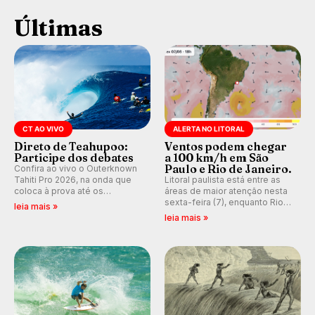
Últimas
CT AO VIVO
ALERTA NO LITORAL
Direto de Teahupoo:
Ventos podem chegar
Participe dos debates
a 100 km/h em São
Paulo e Rio de Janeiro.
Confira ao vivo o Outerknown
Tahiti Pro 2026, na onda que
Litoral paulista está entre as
coloca à prova até os
áreas de maior atenção nesta
melhores surfistas do mundo.
sexta-feira (7), enquanto Rio
leia mais »
E participe dos debates em
de Janeiro também recebe
leia mais »
tempo real durante as etapas
alerta para ventos fortes.
do Mundial da WSL.
Rajadas já chegaram a 97,2
km/h em Itanhaém.