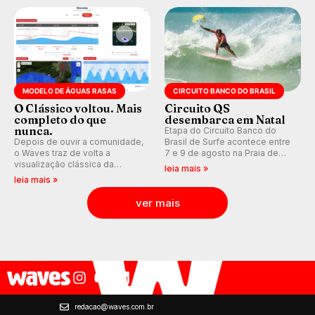
Kelly Slater convidado.
MODELO DE ÁGUAS RASAS
CIRCUITO BANCO DO BRASIL
O Clássico voltou. Mais
Circuito QS
completo do que
desembarca em Natal
nunca.
Etapa do Circuito Banco do
Depois de ouvir a comunidade,
Brasil de Surfe acontece entre
o Waves traz de volta a
7 e 9 de agosto na Praia de
visualização clássica da
Miami (RN), em disputas
leia mais »
previsão de águas rasas,
válidas pelo Qualifying Series
leia mais »
agora integrada à nova
(QS) 4.000 e pela corrida por
plataforma e com previsão das
vagas no Challenger Series.
ver mais
ondas para até 16 dias.
redacao@waves.com.br