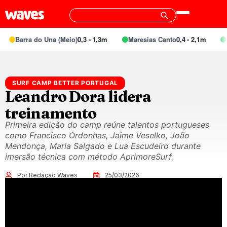
Barra do Una (Meio)
0,3 - 1,3m
Maresias Canto
0,4 - 2,1m
Sp
SURF CAMP BETTER PORTUGAL
Leandro Dora lidera
treinamento
Primeira edição do camp reúne talentos portugueses
como Francisco Ordonhas, Jaime Veselko, João
Mendonça, Maria Salgado e Lua Escudeiro durante
imersão técnica com método AprimoreSurf.
Por Redação Waves
25/03/2026