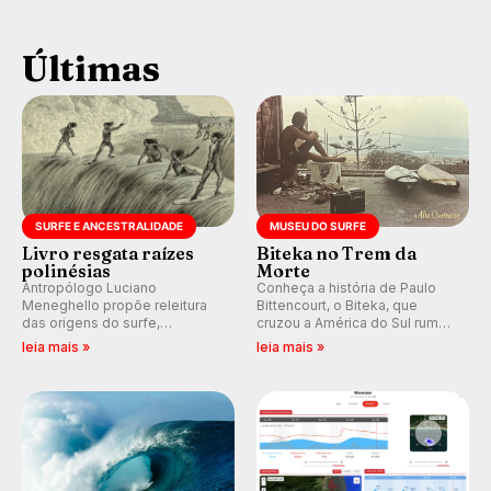
Últimas
SURFE E ANCESTRALIDADE
MUSEU DO SURFE
Livro resgata raízes
Biteka no Trem da
polinésias
Morte
Antropólogo Luciano
Conheça a história de Paulo
Meneghello propõe releitura
Bittencourt, o Biteka, que
das origens do surfe,
cruzou a América do Sul rumo
resgatando a cultura polinésia
ao Pacífico em uma jornada
leia mais »
leia mais »
e questionando a visão
que se tornou um marco de
ocidental que transformou a
aventura, resiliência e paixão
prática em esporte e indústria.
pelo surfe.