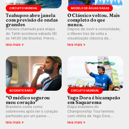
CIRCUITO MUNDIAL
MODELO DE ÁGUAS RASAS
Teahupoo abre janela
O Clássico voltou. Mais
com previsão de ondas
completo do que
grandes
nunca.
Primeira chamada para etapa
Depois de ouvir a comunidade,
do Tahiti acontece sábado (8)
o Waves traz de volta a
às 14h30 (de Brasília). Previsão
visualização clássica da
indica swell consistente.
previsão de águas rasas,
leia mais »
leia mais »
Medina embarca para evento e
agora integrada à nova
WSL divulga baterias, com
plataforma e com previsão das
Kelly Slater convidado.
ondas para até 16 dias.
ACIDENTE RARO
CIRCUITO MUNDIAL
“O médico segurou
Yago Dora é bicampeão
meu coração”
em Saquarema
Brasileiro conta como
Etapa brasileira do
sobreviveu após ter o coração
Championship Tour termina
perfurado por um peixe-
com vitória de Yago Dora.
agulha enquanto surfava na
Sawyer Lindblad vence entre
leia mais »
leia mais »
Costa Rica.
as mulheres e Leonardo