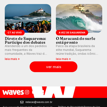
Fioravanti assume liderança do
ranking mundial da WSL, na
etapa de Saquarema.
CT AO VIVO
A VEZ DE SAQUAREMA
Direto de Saquarema:
O Maracanã do surfe
Participe dos debates
está pronto
Atendendo a um dos pedidos
Palco da etapa brasileira da
mais frequentes da
elite mundial, Saquarema
comunidade, a Waves traz de
reúne tradição, ondas icônicas,
volta os comentários e
torcida única e uma premiação
leia mais »
leia mais »
debates em tempo real
inédita, que pode render
durante as etapas do Circuito
quase R$ 750 mil aos
ver mais
Mundial.
campeões.
redacao@waves.com.br