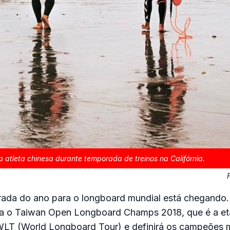
a atleta chinesa durante temporada de treinos na Califórnia.
rada do ano para o longboard mundial está chegando.
 o Taiwan Open Longboard Champs 2018, que é a e
 WLT (World Longboard Tour) e definirá os campeões m