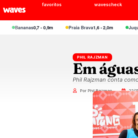
favoritos
wavescheck
Bananas
0,7 - 0,9m
Praia Brava
1,6 - 2,0m
Juquei
1,1 -
PHIL RAJZMAN
Em águas
Phil Rajzman conta como
Por Phil Rajzman
22/1