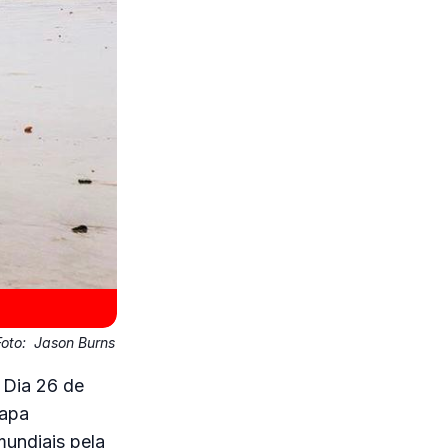
Foto:
Jason Burns
 Dia 26 de
tapa
undiais pela