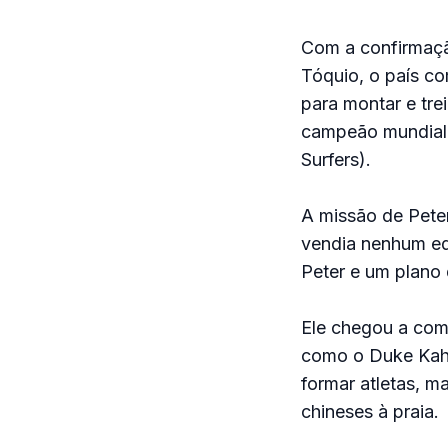
Com a confirmaçã
Tóquio, o país co
para montar e tre
campeão mundial d
Surfers).
A missão de Peter 
vendia nenhum equ
Peter e um plano 
Ele chegou a co
como o Duke Kaha
formar atletas, ma
chineses à praia.