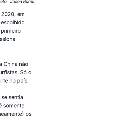
Foto:
Jason Burns
e 2020, em
 escolhido
 primeiro
ssional
 a China não
rfistas. Só o
rfe no país.
se sentia
 é somente
aneamente) os