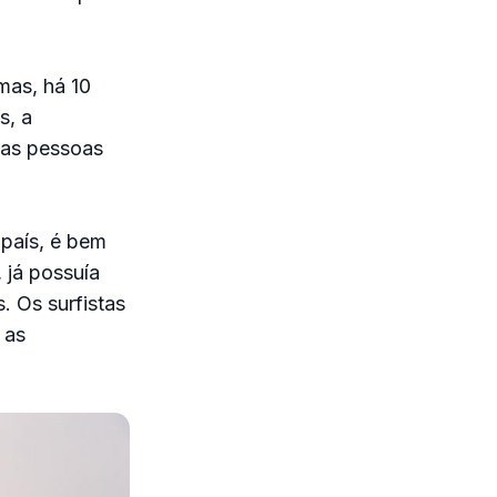
mas, há 10
s, a
das pessoas
 país, é bem
 já possuía
. Os surfistas
 as