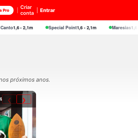
Criar
Entrar
a Pro
conta
1,6 - 2,1m
Special Point
1,6 - 2,1m
Maresias
1,6 - 2,1m
 nos próximos anos.
4
❮
❯