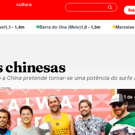
cultura
Sej
 1,4m
Barra do Una (Meio)
1,0 - 1,3m
Maresias Canto
 chinesas
 a China pretende tornar-se uma potência do surfe
1/2018
1
de 