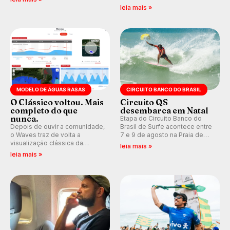
que se tornou um marco de
indica swell consistente.
leia mais »
aventura, resiliência e paixão
Medina embarca para evento e
pelo surfe.
WSL divulga baterias, com
Kelly Slater convidado.
MODELO DE ÁGUAS RASAS
CIRCUITO BANCO DO BRASIL
O Clássico voltou. Mais
Circuito QS
completo do que
desembarca em Natal
nunca.
Etapa do Circuito Banco do
Depois de ouvir a comunidade,
Brasil de Surfe acontece entre
o Waves traz de volta a
7 e 9 de agosto na Praia de
visualização clássica da
Miami (RN), em disputas
leia mais »
previsão de águas rasas,
válidas pelo Qualifying Series
leia mais »
agora integrada à nova
(QS) 4.000 e pela corrida por
plataforma e com previsão das
vagas no Challenger Series.
ondas para até 16 dias.