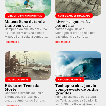
CIRCUITO BANCO DO BRASIL
SURFE E ANCESTRALIDADE
Mateus Sena defende
Livro resgata raízes
título em casa
polinésias
Campeão do circuito em 2024
Antropólogo Luciano
na Praia de Miami, natalense
Meneghello propõe releitura
Mateus Sena volta a competir
das origens do surfe,
em casa em busca de manter a
resgatando a cultura polinésia
leia mais »
leia mais »
hegemonia potiguar em etapa
e questionando a visão
do Circuito Banco do Brasil.
ocidental que transformou a
prática em esporte e indústria.
MUSEU DO SURFE
CIRCUITO MUNDIAL
Biteka no Trem da
Teahupoo abre janela
Morte
com previsão de ondas
grandes
Conheça a história de Paulo
Bittencourt, o Biteka, que
Primeira chamada para etapa
cruzou a América do Sul rumo
do Tahiti acontece sábado (8)
ao Pacífico em uma jornada
às 14h30 (de Brasília). Previsão
leia mais »