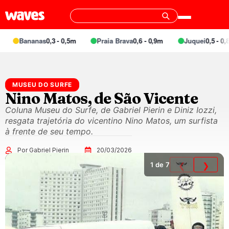
Bananas
0,3 - 0,5m
Praia Brava
0,6 - 0,9m
Juquei
0,5 - 0,8m
MUSEU DO SURFE
Nino Matos, de São Vicente
Coluna Museu do Surfe, de Gabriel Pierin e Diniz Iozzi,
resgata trajetória do vicentino Nino Matos, um surfista
à frente de seu tempo.
Por Gabriel Pierin
20/03/2026
1
de 7
❮
❯