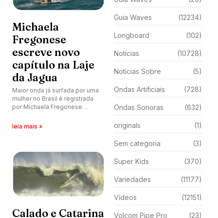
Guia Waves
(12234)
Michaela
Longboard
(102)
Fregonese
escreve novo
Notícias
(10728)
capítulo na Laje
Notícias Sobre
(5)
da Jagua
Ondas Artificiais
(728)
Maior onda já surfada por uma
mulher no Brasil é registrada
por Michaela Fregonese
Ondas Sonoras
(632)
durante swell histórico em
Jaguaruna (SC)
originals
(1)
leia mais »
Sem categoria
(3)
Super Kids
(370)
Variedades
(11177)
Vídeos
(12151)
Calado e Catarina
Volcom Pipe Pro
(23)