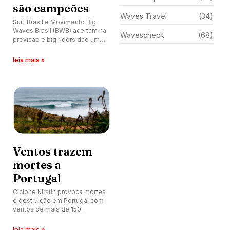
são campeões
Waves Travel
(34)
Surf Brasil e Movimento Big
Waves Brasil (BWB) acertam na
Wavescheck
(68)
previsão e big riders dão um
show na Praia do Cardoso.
Pedro Calado e Catarina
leia mais »
Lorenzo faturam etapa.
Ventos trazem
mortes a
Portugal
Ciclone Kirstin provoca mortes
e destruição em Portugal com
ventos de mais de 150
km/hora.
leia mais »