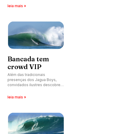
Catarina.
leia mais »
Bancada tem
crowd VIP
Além das tradicionais
presenças dos Jagua Boys,
convidados ilustres descobrem
bancada em Jaguaruna,
também conhecida como
leia mais »
Nazaré brasileira.