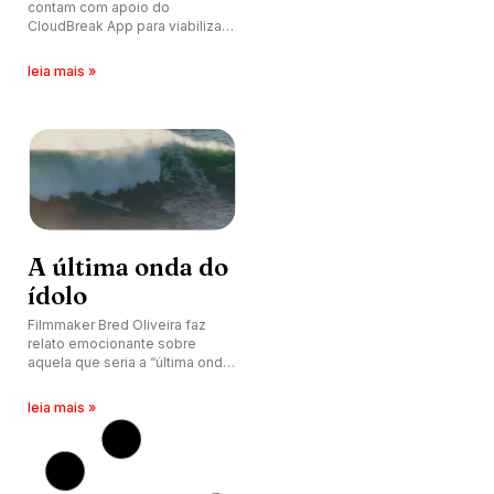
contam com apoio do
CloudBreak App para viabilizar
viagem a Nazaré, Portugal.
Conheça a plataforma que
leia mais »
facilita o acesso de brasileiros
a diversos países.
A última onda do
ídolo
Filmmaker Bred Oliveira faz
relato emocionante sobre
aquela que seria a “última onda”
de Marcio Freire em Nazaré,
Portugal. Veja imagens.
leia mais »