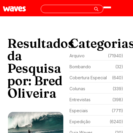
Resultados
Categoria
da
Arquivo
(71940)
Pesquisa
Bombando
(32)
por: Bred
Cobertura Especial
(640)
Oliveira
Colunas
(339)
Entrevistas
(398)
Especiais
(7711)
Expedição
(6240)
Guia Waves
(20)