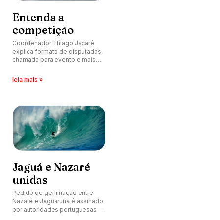
Entenda a
competição
Coordenador Thiago Jacaré
explica formato de disputadas,
chamada para evento e mais
detalhes do Big Wave Mormaii,
que rola na Praia do Cardoso,
leia mais »
Laguna (SC).
Jaguá e Nazaré
unidas
Pedido de geminação entre
Nazaré e Jaguaruna é assinado
por autoridades portuguesas e
representantes de Santa